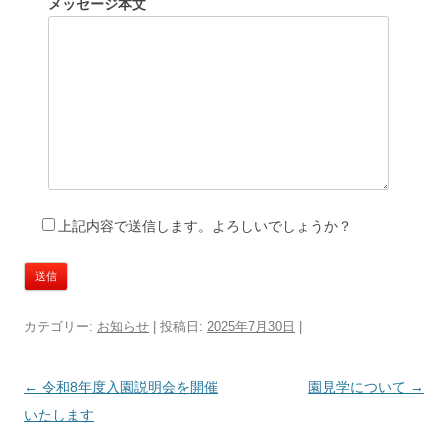
メッセージ本文
上記内容で送信します。よろしいでしょうか？
カテゴリー:
お知らせ
| 投稿日:
2025年7月30日
|
投
←
令和8年度入園説明会を開催
園見学について
→
稿
いたします
ナ