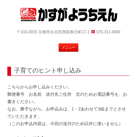
〒615-0015 京都市右京区西院春日町17-1
075-311-4090
コ
メニュー
ン
テ
ン
ツ
へ
子育てのヒント申し込み
ス
キ
ッ
プ
こちらからお申し込みください。
郵便番号 お名前 送付先ご住所 念のためお電話番号を、お
書きください。
なお、勝手ながら、お申込みは、1・2あわせて3組までとさせ
ていただきます。
（このお申込内容は、今回の送付のため以外に使いません）