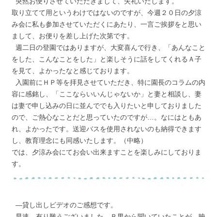
突然お便りさせていただきまして、失礼いたします。
取り立てて用というわけではないのですが、今週２０日の夕涼
み会に私も参加させていただくにあたり、一言ご挨拶をと思い
まして、お便りを差し上げた次第です。
週二日の登園ではありますが、大変喜んで行き、「あんなこと
をした、こんなことをした」と楽しそうに話をしてくれるＡ子
を見て、よかったなと感じております。
入園前にＨＰ等を拝見させていただき、特に園長のコラムの内
容に感銘し、「ここならいいんじゃないか」と妻と相談し、妻
は妻で申し込みの日に並んででも入りたいと申しておりました
ので、ご熱心なことだと思っていたのですが…。なにはともあ
れ、よかったです。送迎バスを使用されないのも納得できます
し、教育理念にも同感いたします。（中略）
では、夕涼み会にてお会い出来ますことを楽しみにしておりま
す。
―貸し出しビデオのご感想です。
早速、有り難うございました。Ｂ男から聞いていたことが、映