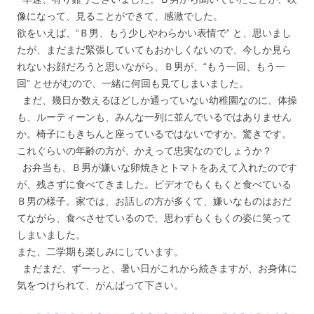
像になって、見ることができて、感激でした。
欲をいえば、“Ｂ男、もう少しやわらかい表情で” と、思いまし
たが、まだまだ緊張していてもおかしくないので、今しか見ら
れないお顔だろうと思いながら、Ｂ男が、“もう一回、もう一
回” とせがむので、一緒に何回も見てしまいました。
まだ、幾日か数えるほどしか通っていない幼稚園なのに、体操
も、ルーティーンも、みんな一列に並んでいるではありません
か。椅子にもきちんと座っているではないですか。驚きです。
これぐらいの年齢の方が、かえって忠実なのでしょうか？
お弁当も、Ｂ男が嫌いな卵焼きとトマトをあえて入れたのです
が、残さずに食べてきました。ビデオでもくもくと食べている
Ｂ男の様子。家では、お話しの方が多くて、嫌いなものはおだ
てながら、食べさせているので、思わずもくもくの姿に笑って
しまいました。
また、二学期も楽しみにしています。
まだまだ、ずーっと、暑い日がこれから続きますが、お身体に
気をつけられて、がんばって下さい。