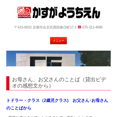
〒615-0015 京都市右京区西院春日町17-1
075-311-4090
コ
メニュー
ン
テ
ン
ツ
へ
ス
キ
ッ
プ
お母さん、お父さんのことば（貸出ビデ
オの感想文から）
トドラー・クラス（2歳児クラス) お父さん･お母さん
のことばから