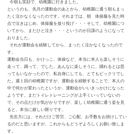
今朝も笑顔で、幼稚園に行きました。
というのも、先月の運動会のあとから、幼稚園に通う朝もまっ
たく泣かなくなったのです。それまでは、朝 体操服を見た時
点で泣きはじめ、体操服を放り投げ・・・そして、幼稚園につ
いてから、またひと泣き・・・というのが日課のようになって
おりました。
それが運動会を経験してから、まったく泣かなくなったので
す。
運動会当日も、かけっこ、体操など、本当に本人も楽しそうに
走って、踊って、でした。あんなに楽しそうに、踊れるとは思
ってもいなかったので、私自身にしても、とてもビックリでし
た。週１回の幼稚園ですが、運動会を経験することで、本人の
中で何かが変わったというか、運動会がいいきっかけになった
ようです。まだトイレトレーニングが上手くいっていないの
で、その点だけが気がかりですが、楽しく幼稚園に通う姿を見
ると、本当に嬉しい限りです。
先生方には、それだけご苦労、ご心配、お手数をお掛けしてい
るのだと思いますが、これからもどうぞよろしくお願い致しま
す。